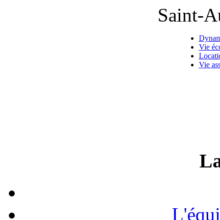
Saint-A
Dynam
Vie é
Locati
Vie as
La
L'équ