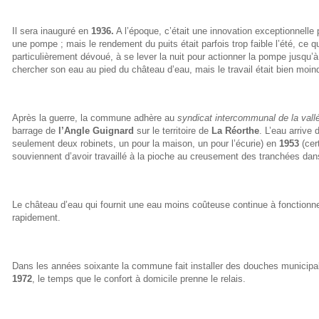
Il sera inauguré en
1936.
A l’époque, c’était une innovation exceptionnelle p
une pompe ; mais le rendement du puits était parfois trop faible l’été, ce
particulièrement dévoué, à se lever la nuit pour actionner la pompe jusqu’à
chercher son eau au pied du château d’eau, mais le travail était bien moin
Après la guerre, la commune adhère au
syndicat intercommunal de la vall
barrage de
l’Angle Guignard
sur le territoire de
La Réorthe
. L’eau arrive
seulement deux robinets, un pour la maison, un pour l’écurie) en
1953
(cer
souviennent d’avoir travaillé à la pioche au creusement des tranchées dans
Le château d’eau qui fournit une eau moins coûteuse continue à fonctionn
rapidement.
Dans les années soixante la commune fait installer des douches municipal
1972
, le temps que le confort à domicile prenne le relais.