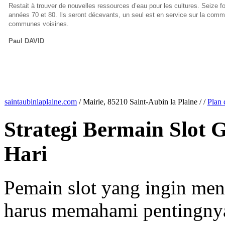
Restait à trouver de nouvelles ressources d’eau pour les cultures. Seize 
années 70 et 80. Ils
seront décevants, un seul est en service sur la commu
communes voisines.
Paul DAVID
saintaubinlaplaine.com
/
Mairie, 85210 Saint-Aubin la Plaine
/
/
Plan 
Strategi Bermain Slot
Hari
Pemain slot yang ingin me
harus memahami pentingn