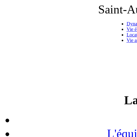
Saint-A
Dyna
Vie 
Locat
Vie a
La
L'équ