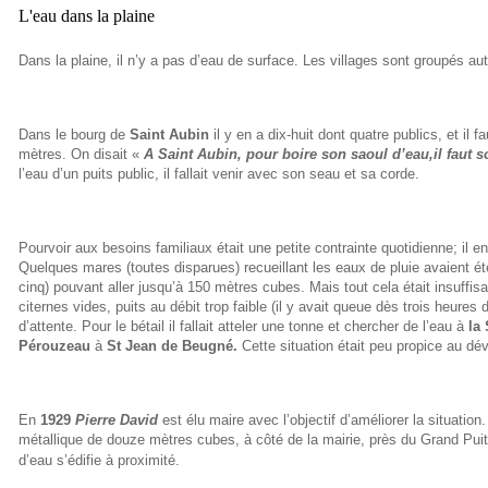
L'eau dans la plaine
Dans la plaine, il n’y a pas d’eau de surface.
Les villages sont groupés aut
Dans le bourg de
Saint Aubin
il y en a dix-huit dont quatre publics
, et il 
mètres.
On disait «
A Saint Aubin, pour boire son saoul d’eau,il faut s
l’eau d’un puits public, il fallait venir avec son seau et sa corde
.
Pourvoir aux besoins familiaux était une petite contrainte quotidienne; il 
Quelques mares (toutes disparues) recueillant les eaux de pluie avaient ét
cinq) pouvant aller jusqu’à 150 mètres cubes.
Mais tout cela était insuffi
citernes vides, puits au débit trop faible (il y avait queue dès trois heures
d’attente.
Pour le bétail il fallait atteler une tonne et chercher de l’eau à
la
Pérouzeau
à
St Jean de Beugné.
Cette situation était peu propice au d
En
1929
Pierre David
est élu maire avec l’objectif d’améliorer la situation.
métallique de douze mètres cubes, à côté de la mairie, près du Grand Puits
d’eau s’édifie à proximité
.