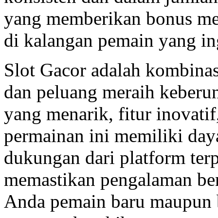
yang memberikan bonus men
di kalangan pemain yang ing
Slot Gacor adalah kombinas
dan peluang meraih keberun
yang menarik, fitur inovati
permainan ini memiliki daya 
dukungan dari platform ter
memastikan pengalaman be
Anda pemain baru maupun b