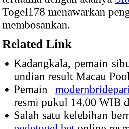
Togel178 menawarkan peng
membosankan.
Related Link
Kadangkala, pemain sib
undian result Macau Pool
Pemain
modernbridepar
resmi pukul 14.00 WIB di 
Salah satu kelebihan ber
pedetogel.bet
online resm