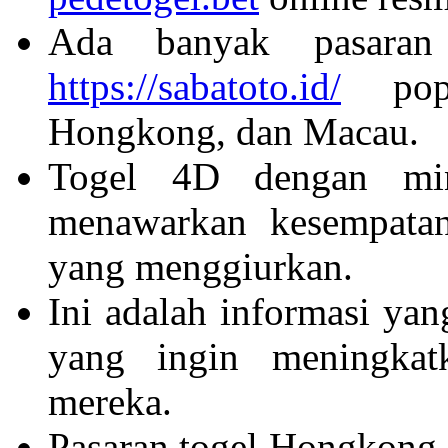
Ada banyak pasaran
https://sabatoto.id/
popul
Hongkong, dan Macau.
Togel 4D dengan mi
menawarkan kesempata
yang menggiurkan.
Ini adalah informasi yan
yang ingin meningka
mereka.
Pasaran togel Hongkong 