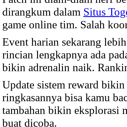
dirangkum dalam
Situs Tog
game online tim. Salah koor
Event harian sekarang lebi
rincian lengkapnya ada pa
bikin adrenalin naik. Ranki
Update sistem reward bikin
ringkasannya bisa kamu ba
tambahan bikin eksplorasi m
buat dicoba.