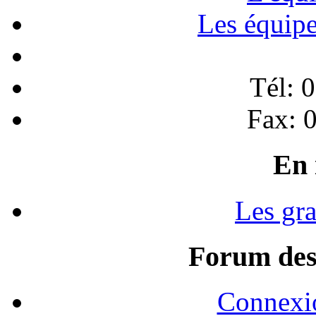
Les équip
Tél: 
Fax: 
En 
Les gr
Forum des
Connexi