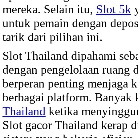
mereka. Selain itu,
Slot 5k
y
untuk pemain dengan depos
tarik dari pilihan ini.
Slot Thailand dipahami seba
dengan pengelolaan ruang di
berperan penting menjaga k
berbagai platform. Banyak 
Thailand
ketika menyinggung
Slot gacor Thailand kerap