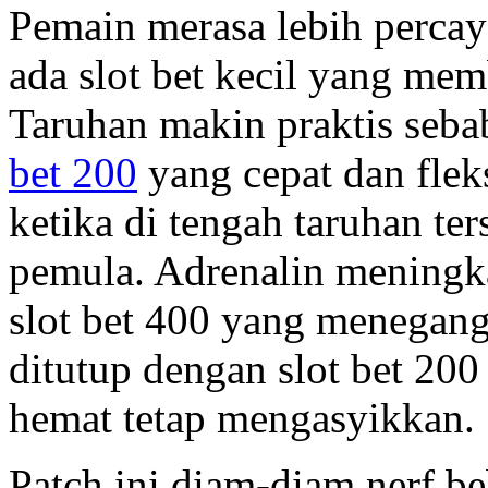
Pemain merasa lebih percaya
ada slot bet kecil yang mem
Taruhan makin praktis seba
bet 200
yang cepat dan flek
ketika di tengah taruhan te
pemula. Adrenalin meningka
slot bet 400 yang menegan
ditutup dengan slot bet 20
hemat tetap mengasyikkan.
Patch ini diam-diam nerf b