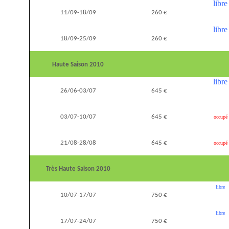
libre
11/09-18/09
260 €
libre
18/09-25/09
260 €
Haute Saison 2010
libre
26/06-03/07
645 €
03/07-10/07
645
€
occupé
21/08-28/08
645
€
occupé
Très Haute Saison 2010
libre
10/07-17/07
750 €
libre
17/07-24/07
750 €