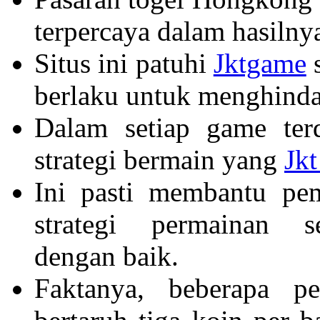
terpercaya dalam hasilny
Situs ini patuhi
Jktgame
s
berlaku untuk menghindar
Dalam setiap game terd
strategi bermain yang
Jk
Ini pasti membantu pe
strategi permainan 
dengan baik.
Faktanya, beberapa 