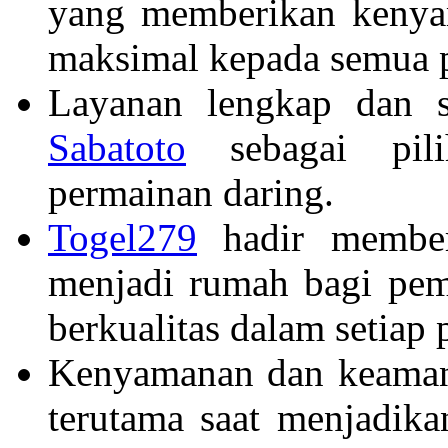
yang memberikan kenyam
maksimal kepada semua 
Layanan lengkap dan s
Sabatoto
sebagai pili
permainan daring.
Togel279
hadir member
menjadi rumah bagi pem
berkualitas dalam setiap 
Kenyamanan dan keamana
terutama saat menjadik