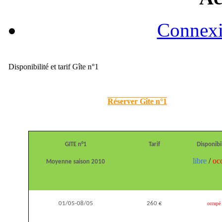
Connexi
Disponibilité et tarif Gîte n°1
Réserver Gîte n°1
GITE n°1
Tarif
Disponibi
libre
/
oc
Moyenne saison 2010
01/05-08/05
260 €
occupé