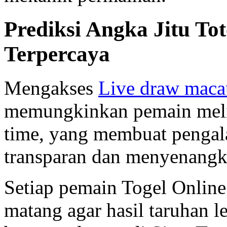
Prediksi Angka Jitu To
Terpercaya
Mengakses
Live draw maca
memungkinkan pemain meliha
time, yang membuat pengal
transparan dan menyenangk
Setiap pemain Togel Onlin
matang agar hasil taruhan l