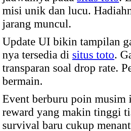
misi unik dan lucu. Hadiahn
jarang muncul.
Update UI bikin tampilan g
nya tersedia di
situs toto
. G
transparan soal drop rate. 
bermain.
Event berburu poin musim 
reward yang makin tinggi ti
survival baru cukup menant