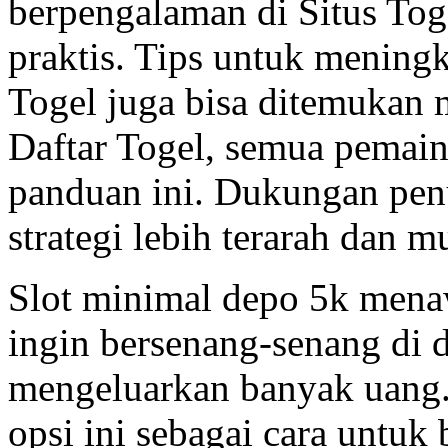
berpengalaman di Situs Tog
praktis. Tips untuk mening
Togel juga bisa ditemukan 
Daftar Togel, semua pemain
panduan ini. Dukungan pen
strategi lebih terarah dan 
Slot minimal depo 5k mena
ingin bersenang-senang di d
mengeluarkan banyak uang
opsi ini sebagai cara untu