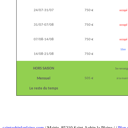
24/07-31/07
750 €
occupé
31/07-07/08
750 €
occupé
07/08-14/08
750 €
occupé
libre
14/08-21/08
750 €
HORS SAISON
Se renseig
505 €
Mensuel
à la mair
Le reste du temps
saintaubinlaplaine.com
/
Mairie, 85210 Saint-Aubin la Plaine
/
/
Plan 