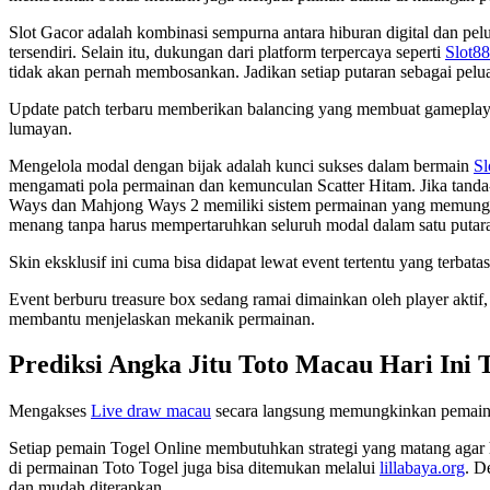
Slot Gacor adalah kombinasi sempurna antara hiburan digital dan pel
tersendiri. Selain itu, dukungan dari platform terpercaya seperti
Slot88
tidak akan pernah membosankan. Jadikan setiap putaran sebagai pelua
Update patch terbaru memberikan balancing yang membuat gameplay ja
lumayan.
Mengelola modal dengan bijak adalah kunci sukses dalam bermain
Sl
mengamati pola permainan dan kemunculan Scatter Hitam. Jika tand
Ways dan Mahjong Ways 2 memiliki sistem permainan yang memungkink
menang tanpa harus mempertaruhkan seluruh modal dalam satu putar
Skin eksklusif ini cuma bisa didapat lewat event tertentu yang terba
Event berburu treasure box sedang ramai dimainkan oleh player aktif
membantu menjelaskan mekanik permainan.
Prediksi Angka Jitu Toto Macau Hari Ini 
Mengakses
Live draw macau
secara langsung memungkinkan pemain m
Setiap pemain Togel Online membutuhkan strategi yang matang agar h
di permainan Toto Togel juga bisa ditemukan melalui
lillabaya.org
. D
dan mudah diterapkan.