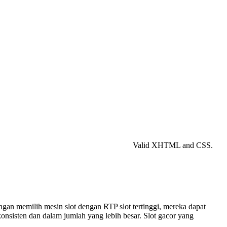
prévu à mi-parcours et un
sandwich sera offert à
l'arrivée
Renseignements auprès
de Nelly AUGER - 06 15
42 90 47
Valid XHTML and CSS.
gan memilih mesin slot dengan RTP slot tertinggi, mereka dapat
nsisten dan dalam jumlah yang lebih besar. Slot gacor yang