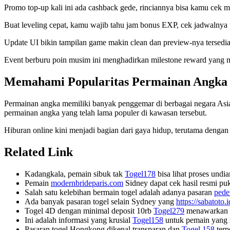
Promo top-up kali ini ada cashback gede, rinciannya bisa kamu cek m
Buat leveling cepat, kamu wajib tahu jam bonus EXP, cek jadwalnya
Update UI bikin tampilan game makin clean dan preview-nya tersedi
Event berburu poin musim ini menghadirkan milestone reward yang ma
Memahami Popularitas Permainan Angka 
Permainan angka memiliki banyak penggemar di berbagai negara Asia
permainan angka yang telah lama populer di kawasan tersebut.
Hiburan online kini menjadi bagian dari gaya hidup, terutama denga
Related Link
Kadangkala, pemain sibuk tak
Togel178
bisa lihat proses undi
Pemain
modernbrideparis.com
Sidney dapat cek hasil resmi puk
Salah satu kelebihan bermain togel adalah adanya pasaran
pede
Ada banyak pasaran togel selain Sydney yang
https://sabatoto.i
Togel 4D dengan minimal deposit 10rb
Togel279
menawarkan k
Ini adalah informasi yang krusial
Togel158
untuk pemain yang 
Pasaran togel Hongkong dikenal transparan dan
Togel 158
terp