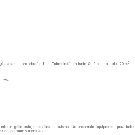
2
es sur un parc arboré d’1 ha. Entrée indépendante. Surface habitable : 70 m
.
n, wc.
re, mixeur, grille pain, ustensiles de cuisine. Un ensemble équipement pour bébé (
alement possible sur demande.