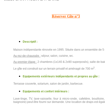
Réserver Gîte n°3
Descriptif :
Maison indépendante rénovée en 1995. Située dans un ensemble de 5 gît
Au rez-de-chaussée :
séjour, salon, cuisine, wc.
Au premier étage :
2 chambres (1x140 & 2x90 superposés), salle de bai
2
Le gîte est construit sur un terrain privatif et aménagé de 700 m
.
E
quipements extérieurs indépendants et propres au gîte :
Terrasse couverte, solarium, salon de jardin, barbecue.
Equipements et confort intérieurs :
Lave-linge, TV, lave-vaisselle, four à micro-onde, cafetière, bouilloi
baignoire) peut être fourni sur demande. Une location de draps est ég