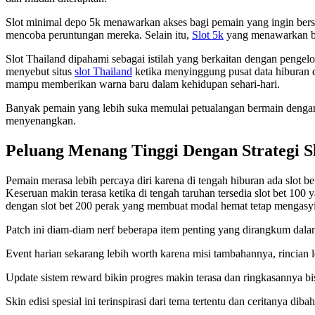
Slot minimal depo 5k menawarkan akses bagi pemain yang ingin berse
mencoba peruntungan mereka. Selain itu,
Slot 5k
yang menawarkan bon
Slot Thailand dipahami sebagai istilah yang berkaitan dengan pengelo
menyebut situs
slot Thailand
ketika menyinggung pusat data hiburan d
mampu memberikan warna baru dalam kehidupan sehari-hari.
Banyak pemain yang lebih suka memulai petualangan bermain dengan
menyenangkan.
Peluang Menang Tinggi Dengan Strategi Sl
Pemain merasa lebih percaya diri karena di tengah hiburan ada slot b
Keseruan makin terasa ketika di tengah taruhan tersedia slot bet 10
dengan slot bet 200 perak yang membuat modal hemat tetap mengasy
Patch ini diam-diam nerf beberapa item penting yang dirangkum dal
Event harian sekarang lebih worth karena misi tambahannya, rincian
Update sistem reward bikin progres makin terasa dan ringkasannya b
Skin edisi spesial ini terinspirasi dari tema tertentu dan ceritanya dib