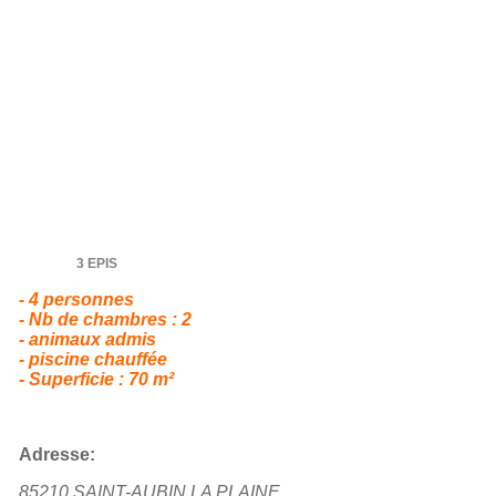
3 EPIS
- 4 personnes
- Nb de chambres : 2
- animaux admis
- piscine chauffée
- Superficie : 70 m²
Adresse:
85210 SAINT-AUBIN LA PLAINE