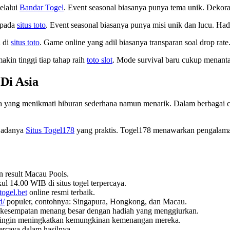
elalui
Bandar Togel
. Event seasonal biasanya punya tema unik. Dekoras
 pada
situs toto
. Event seasonal biasanya punya misi unik dan lucu. Had
a di
situs toto
. Game online yang adil biasanya transparan soal drop ra
kin tinggi tiap tahap raih
toto slot
. Mode survival baru cukup menanta
Di Asia
 yang menikmati hiburan sederhana namun menarik. Dalam berbagai ce
n adanya
Situs Togel178
yang praktis. Togel178 menawarkan pengalam
an result Macau Pools.
ul 14.00 WIB di situs togel terpercaya.
togel.bet
online resmi terbaik.
d/
populer, contohnya: Singapura, Hongkong, dan Macau.
esempatan menang besar dengan hadiah yang menggiurkan.
ingin meningkatkan kemungkinan kemenangan mereka.
ercaya dalam hasilnya.