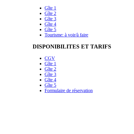
Gîte 1
Gîte 2
Gîte 3
Gîte 4
Gîte 5
Tourisme: à voir/à faire
DISPONIBILITES ET TARIFS
CGV
Gîte 1
Gîte 2
Gîte 3
Gîte 4
Gîte 5
Formulaire de réservation