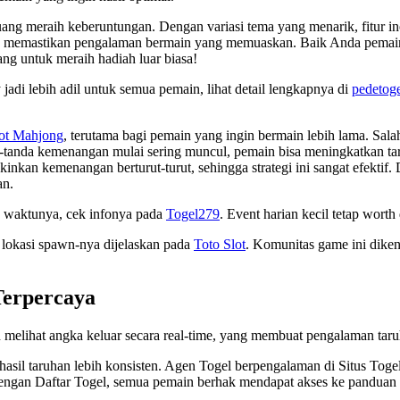
uang meraih keberuntungan. Dengan variasi tema yang menarik, fitur in
memastikan pengalaman bermain yang memuaskan. Baik Anda pemain
ng untuk meraih hadiah luar biasa!
di lebih adil untuk semua pemain, lihat detail lengkapnya di
pedetoge
ot Mahjong
, terutama bagi pemain yang ingin bermain lebih lama. Salah
a-tanda kemenangan mulai sering muncul, pemain bisa meningkatkan t
an kemenangan berturut-turut, sehingga strategi ini sangat efektif.
an.
tas waktunya, cek infonya pada
Togel279
. Event harian kecil tetap worth
, lokasi spawn-nya dijelaskan pada
Toto Slot
. Komunitas game ini dike
Terpercaya
elihat angka keluar secara real-time, yang membuat pengalaman taru
asil taruhan lebih konsisten. Agen Togel berpengalaman di Situs Toge
engan Daftar Togel, semua pemain berhak mendapat akses ke panduan in