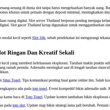
nang-senang di dunia slot tanpa harus mengeluarkan banyak uang. Ban
us khusus untuk pemain dengan deposit minimal, meningkatkan daya ta
laan ruang digital. Slot server Thailand berperan penting menjaga kela
igital. Slot gacor Thailand kerap digunakan untuk menggambarkan siste
 modal kecil seperti
Slot 10k
, sebab pendekatan ini mengurangi tekan
ot Ringan Dan Kreatif Sekali
et kecil yang memberi keleluasaan eksplorasi. Taruhan makin praktis s
0 yang ramah pemula. Adrenalin meningkat saat di tengah taruhan munc
ikkan.
am
Situs Togel
. Tips komunikasi penting buat game online tim. Salah koo
 lengkapnya ada pada
toto togel
. Event kompetitif bikin adrenalin naik.
isa kamu baca di
Toto Togel
. Update konten tambahan bikin eksplorasi m
ahas pada
toto slot
. Update map bikin strategi lama jadi berubah. Pemain h