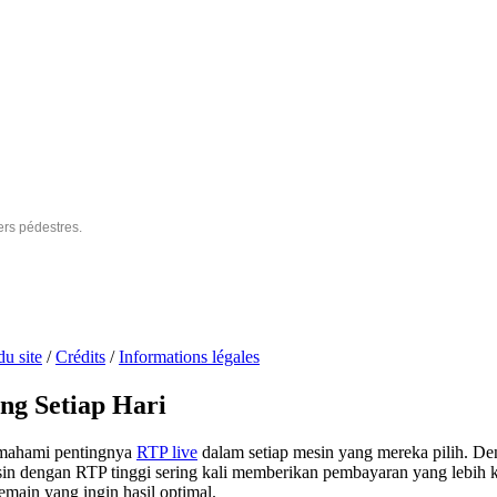
ers pédestres.
du site
/
Crédits
/
Informations légales
ng Setiap Hari
emahami pentingnya
RTP live
dalam setiap mesin yang mereka pilih. Den
n dengan RTP tinggi sering kali memberikan pembayaran yang lebih ko
main yang ingin hasil optimal.