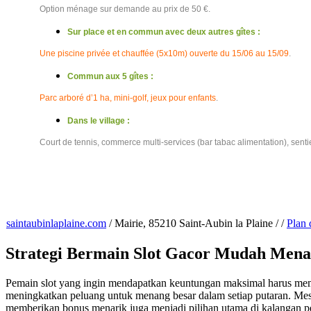
Option ménage sur demande au prix de 50 €.
Sur place et en commun avec deux autres gîtes :
Une piscine privée et chauffée (5x10m) ouverte du 15/06 au 15/09
.
Commun aux 5 gîtes :
Parc arboré d’1 ha, mini-golf, jeux pour enfants
.
Dans le village :
Court de tennis, commerce multi-services (bar tabac alimentation), senti
saintaubinlaplaine.com
/
Mairie, 85210 Saint-Aubin la Plaine
/
/
Plan 
Strategi Bermain Slot Gacor Mudah Mena
Pemain slot yang ingin mendapatkan keuntungan maksimal harus m
meningkatkan peluang untuk menang besar dalam setiap putaran. Mesi
memberikan bonus menarik juga menjadi pilihan utama di kalangan pe